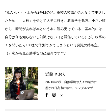
*私の兄・・・上から2番目の兄。高校の校風が合わなくて中退し
たため、「大検」を受けて大学に行き、教育学を勉強。小さい頃
から、時間があれば本という本に読み更けている。基本的には、
自分は何も知らないし知識はない（と謙遜している）が、物事の
１を聞いたら100まで予測できてしまうという見識の持ち主。
（←私から見た勝手な他己紹介です^^;）
近藤 さおり
2021年の秋、自然環境や人々の魅力に
惹かれ日高市に移住。シングルマザー
として子供を育てながら市議会議員と
コンサルティング会社を経営。