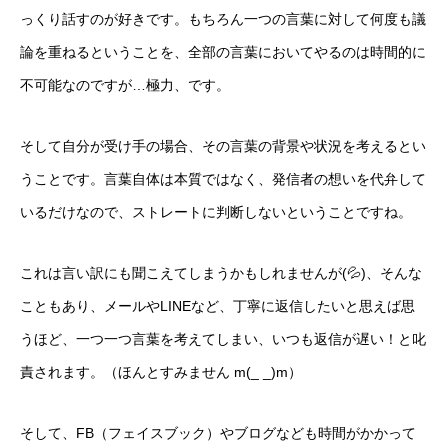
っくり話すのが好きです。もちろん一つの言葉に対して何度も議
論を重ねるということを、全部の言葉においてやるのは時間的に
不可能なのですが…極力、です。
そして自分が受け手の場合、その言葉の背景や状況を考えるとい
うことです。言葉自体は本質ではなく、発信者の想いを代弁して
いるだけなので、ストレートに判断しないということですね。
お知らせ
これは言い訳にも聞こえてしまうかもしれませんが(💦)、そんな
自己紹介
こともあり、メールやLINEなど、丁寧に返信したいと思えば思
私の仕事
うほど、一つ一つ言葉を考えてしまい、いつも返信が遅い！と叱
責されます。（ほんとすみません m(_ _)m）
政策と指針
お問合せ
そして、FB（フェイスブック）やブログなども時間がかかって